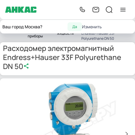
Расходомер
Контрольно-
Ваш город Москва?
Изменить
Да
Расходомеры
электромагнитный
Главная
измерительные
жидкости
Endress+Hauser 33F
приборы
Polyurethane DN 50
Расходомер электромагнитный
Endress+Hauser 33F Polyurethane
DN 50