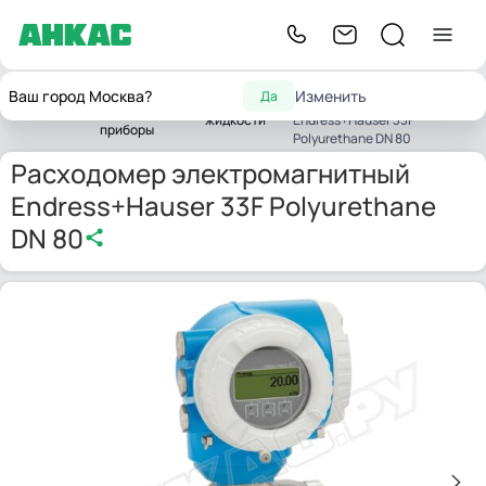
Расходомер
Контрольно-
Ваш город Москва?
Изменить
Да
Расходомеры
электромагнитный
Главная
измерительные
жидкости
Endress+Hauser 33F
приборы
Polyurethane DN 80
Расходомер электромагнитный
Endress+Hauser 33F Polyurethane
DN 80