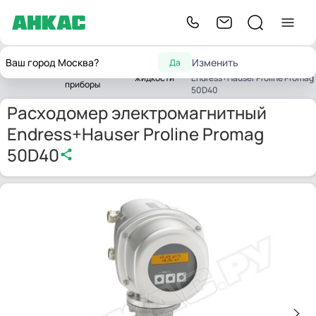
Расходомер
Контрольно-
Ваш город Москва?
Изменить
Да
Расходомеры
электромагнитный
Главная
измерительные
жидкости
Endress+Hauser Proline Promag
приборы
50D40
Расходомер электромагнитный
Endress+Hauser Proline Promag
50D40