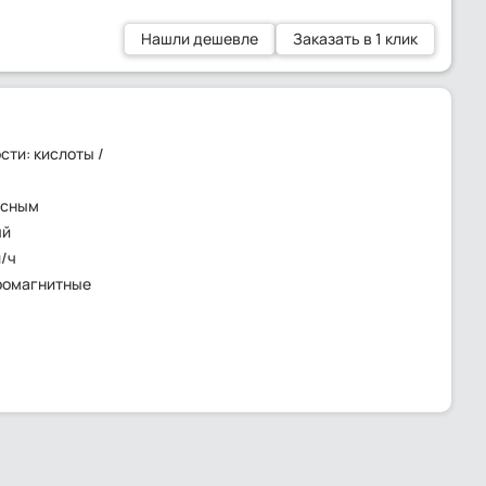
Нашли дешевле
Заказать в 1 клик
ти: кислоты /
ьсным
ый
л/ч
ромагнитные