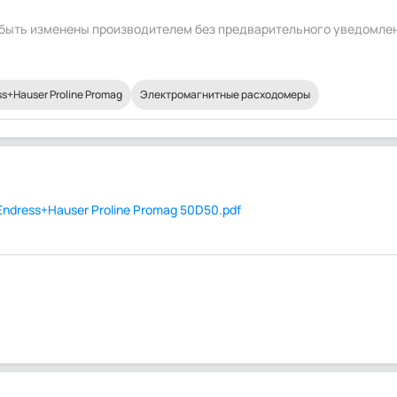
т быть изменены производителем без предварительного уведомле
+Hauser Proline Promag
Электромагнитные расходомеры
dress+Hauser Proline Promag 50D50.pdf