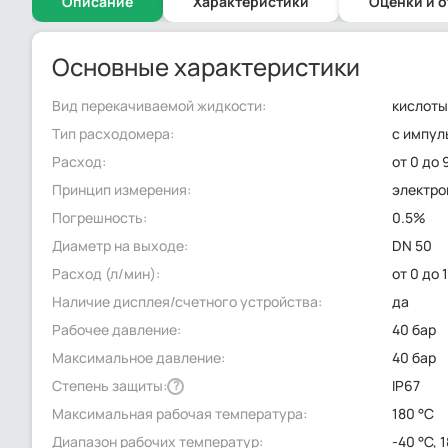
Описание
Характеристики
Оценки и 
Основные характеристики
Вид перекачиваемой жидкости:
кислоты
Тип расходомера:
с импул
Расход:
от 0 до 
Принцип измерения:
электр
Погрешность:
0.5%
Диаметр на выходе:
DN 50
Расход (л/мин):
от 0 до 
Наличие дисплея/счетного устройства:
да
Рабочее давление:
40 бар
Максимальное давление:
40 бар
Степень защиты:
IP67
?
Максимальная рабочая температура:
180 °C
Диапазон рабочих температур:
-40 °C, 