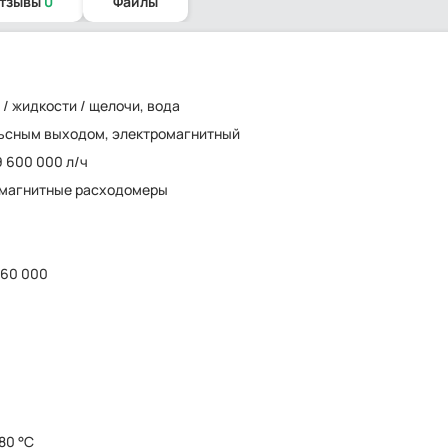
отзывы
0
Файлы
 / жидкости / щелочи, вода
ьсным выходом, электромагнитный
9 600 000 л/ч
омагнитные расходомеры
160 000
180 °C