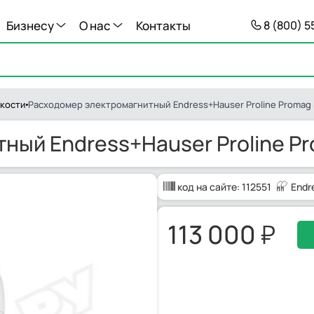
Бизнесу
О нас
Контакты
8 (800) 
кости
Расходомер электромагнитный Endress+Hauser Proline Promag
ный Endress+Hauser Proline P
код на сайте:
112551
Endr
113 000