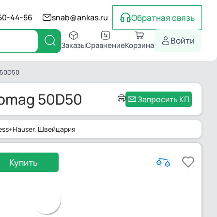
Обратная связь
550-44-56
snab@ankas.ru
Войти
Заказы
Сравнение
Корзина
 50D50
romag 50D50
Запросить КП
ess+Hauser
, Швейцария
Купить