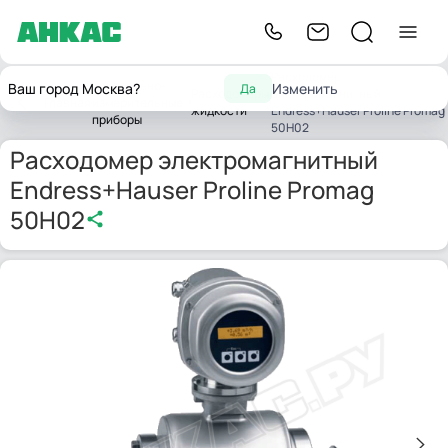
Расходомер
Контрольно-
Ваш город Москва?
Изменить
Да
Расходомеры
электромагнитный
Главная
измерительные
жидкости
Endress+Hauser Proline Promag
приборы
50H02
Расходомер электромагнитный
Endress+Hauser Proline Promag
50H02