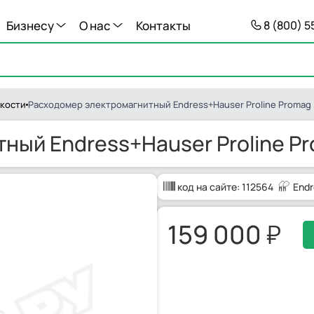
Бизнесу
О нас
Контакты
8 (800) 
кости
Расходомер электромагнитный Endress+Hauser Proline Promag
ный Endress+Hauser Proline P
код на сайте:
112564
Endr
159 000