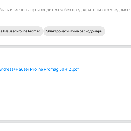
т быть изменены производителем без предварительного уведомле
+Hauser Proline Promag
Электромагнитные расходомеры
dress+Hauser Proline Promag 50H1Z.pdf