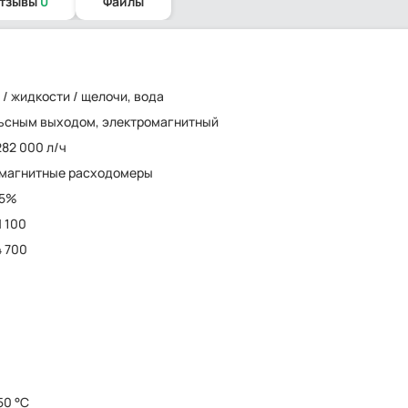
отзывы
0
Файлы
 / жидкости / щелочи, вода
ьсным выходом, электромагнитный
282 000 л/ч
омагнитные расходомеры
.5%
N 100
4 700
150 °C