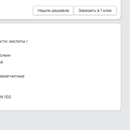
Нашли дешевле
Заказать в 1 клик
ти: кислоты /
ьсным
ый
ромагнитные
DN 100