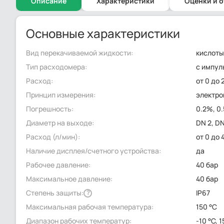
Описание
Характеристики
Оценки и 
Основные характеристики
Вид перекачиваемой жидкости:
кислоты
Тип расходомера:
с импул
Расход:
от 0 до 
Принцип измерения:
электр
Погрешность:
0.2%, 0
Диаметр на выходе:
DN 2, D
Расход (л/мин):
от 0 до 
Наличие дисплея/счетного устройства:
да
Рабочее давление:
40 бар
Максимальное давление:
40 бар
Степень защиты:
IP67
?
Максимальная рабочая температура:
150 °C
Диапазон рабочих температур:
-10 °C, 