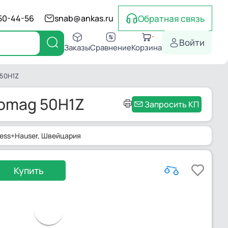
Обратная связь
550-44-56
snab@ankas.ru
Войти
Заказы
Сравнение
Корзина
 50H1Z
romag 50H1Z
Запросить КП
ess+Hauser
, Швейцария
Купить