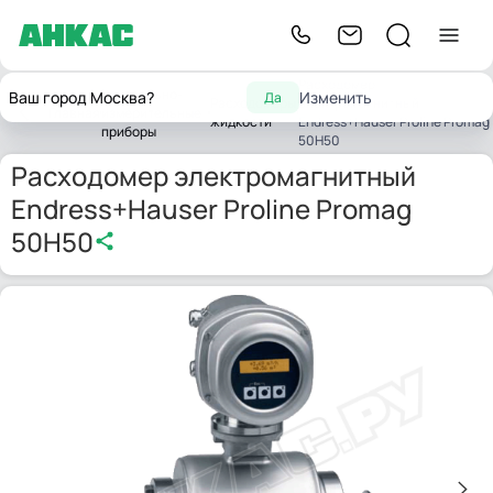
Расходомер
Контрольно-
Ваш город Москва?
Изменить
Да
Расходомеры
электромагнитный
Главная
измерительные
жидкости
Endress+Hauser Proline Promag
приборы
50H50
Расходомер электромагнитный
Endress+Hauser Proline Promag
50H50