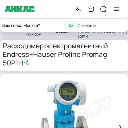
Расходомер
Контрольно-
Ваш город Москва?
Изменить
Да
Расходомеры
электромагнитный
Главная
измерительные
жидкости
Endress+Hauser Proline Promag
приборы
50P1H
Расходомер электромагнитный
Endress+Hauser Proline Promag
50P1H