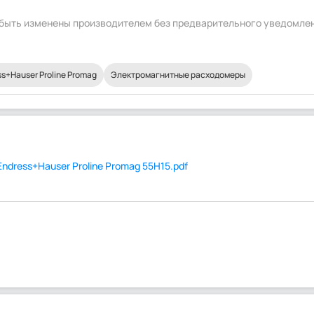
т быть изменены производителем без предварительного уведомле
+Hauser Proline Promag
Электромагнитные расходомеры
dress+Hauser Proline Promag 55H15.pdf