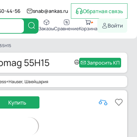
Обратная связь
550-44-56
snab@ankas.ru
Войти
Заказы
Сравнение
Корзина
 55H15
romag 55H15
Запросить КП
ess+Hauser
, Швейцария
Купить