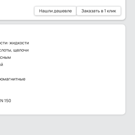
Нашли дешевле
Заказать в 1 клик
сти: жидкости
слоты, щелочи
ьсным
ый
ромагнитные
DN 150