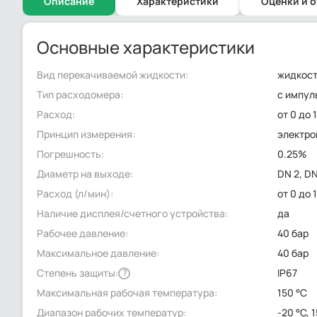
Описание
Характеристики
Оценки и 
Основные характеристики
Вид перекачиваемой жидкости:
жидкост
Тип расходомера:
с импул
Расход:
от 0 до 
Принцип измерения:
электр
Погрешность:
0.25%
Диаметр на выходе:
DN 2, D
Расход (л/мин):
от 0 до 
Наличие дисплея/счетного устройства:
да
Рабочее давление:
40 бар
Максимальное давление:
40 бар
Степень защиты:
IP67
?
Максимальная рабочая температура:
150 °C
Диапазон рабочих температур:
-20 °C, 