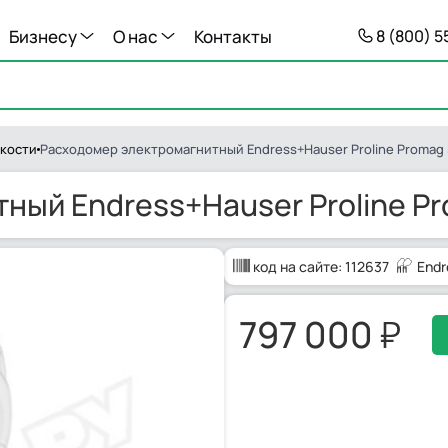
Бизнесу
О нас
Контакты
8 (800) 
кости
Расходомер электромагнитный Endress+Hauser Proline Promag
ный Endress+Hauser Proline P
код на сайте:
112637
Endr
797 000