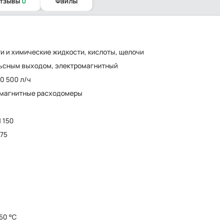
отзывы
0
Файлы
и и химические жидкости, кислоты, щелочи
ьсным выходом, электромагнитный
10 500 л/ч
омагнитные расходомеры
N 150
175
150 °C