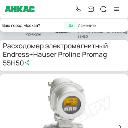
Расходомер
Контрольно-
Ваш город Москва?
Изменить
Да
Расходомеры
электромагнитный
Главная
измерительные
жидкости
Endress+Hauser Proline Promag
приборы
55H50
Расходомер электромагнитный
Endress+Hauser Proline Promag
55H50