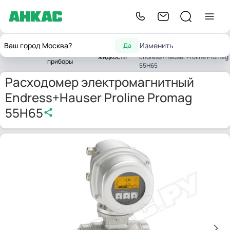
Расходомер
Контрольно-
Ваш город Москва?
Изменить
Да
Расходомеры
электромагнитный
Главная
измерительные
жидкости
Endress+Hauser Proline Promag
приборы
55H65
Расходомер электромагнитный
Endress+Hauser Proline Promag
55H65