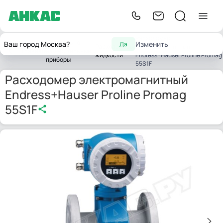
Расходомер
Контрольно-
Ваш город Москва?
Изменить
Да
Расходомеры
электромагнитный
Главная
измерительные
жидкости
Endress+Hauser Proline Promag
приборы
55S1F
Расходомер электромагнитный
Endress+Hauser Proline Promag
55S1F