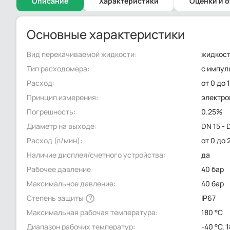
Описание
Характеристики
Оценки и 
Основные характеристики
Вид перекачиваемой жидкости:
жидкост
Тип расходомера:
с импул
Расход:
от 0 до 
Принцип измерения:
электр
Погрешность:
0.25%
Диаметр на выходе:
DN 15 -
Расход (л/мин):
от 0 до 
Наличие дисплея/счетного устройства:
да
Рабочее давление:
40 бар
Максимальное давление:
40 бар
Степень защиты:
IP67
?
Максимальная рабочая температура:
180 °C
Диапазон рабочих температур:
-40 °C, 