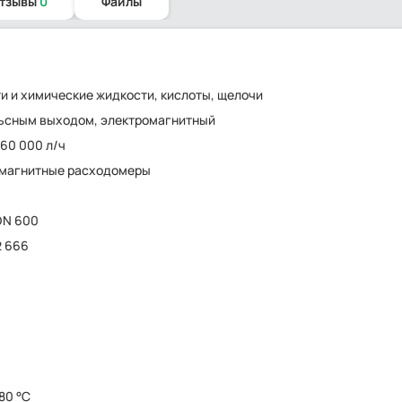
отзывы
0
Файлы
и и химические жидкости, кислоты, щелочи
ьсным выходом, электромагнитный
160 000 л/ч
омагнитные расходомеры
 DN 600
2 666
180 °C