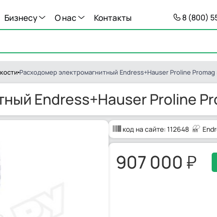
Бизнесу
О нас
Контакты
8 (800) 
кости
Расходомер электромагнитный Endress+Hauser Proline Promag
ный Endress+Hauser Proline P
код на сайте:
112648
Endr
907 000