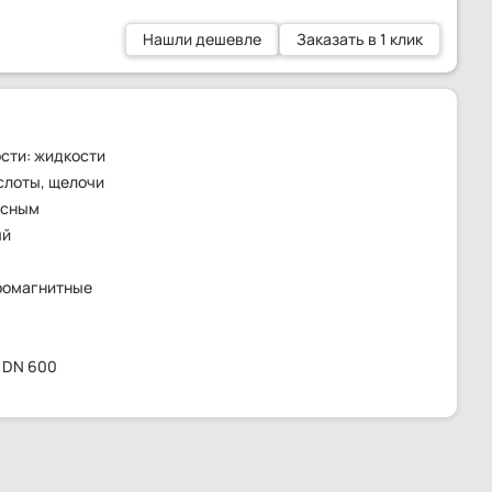
Нашли дешевле
Заказать в 1 клик
сти: жидкости
слоты, щелочи
ьсным
ый
ромагнитные
- DN 600