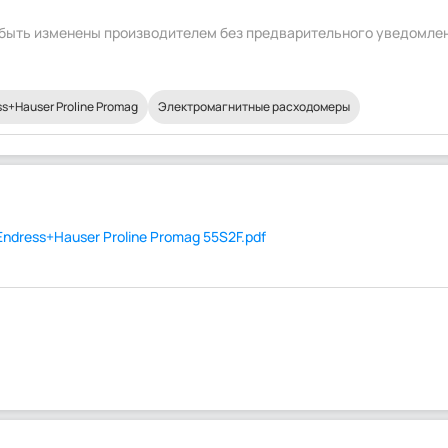
т быть изменены производителем без предварительного уведомле
+Hauser Proline Promag
Электромагнитные расходомеры
dress+Hauser Proline Promag 55S2F.pdf