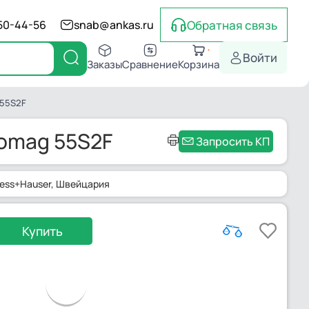
Обратная связь
550-44-56
snab@ankas.ru
Войти
Заказы
Сравнение
Корзина
 55S2F
romag 55S2F
Запросить КП
ess+Hauser
, Швейцария
Купить