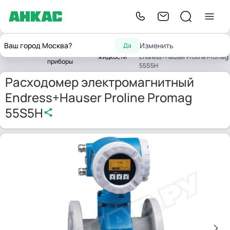
Расходомер
Контрольно-
Ваш город Москва?
Изменить
Да
Расходомеры
электромагнитный
Главная
измерительные
жидкости
Endress+Hauser Proline Promag
приборы
55S5H
Расходомер электромагнитный
Endress+Hauser Proline Promag
55S5H