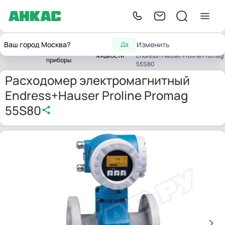
Расходомер
Контрольно-
Ваш город Москва?
Изменить
Да
Расходомеры
электромагнитный
Главная
измерительные
жидкости
Endress+Hauser Proline Promag
приборы
55S80
Расходомер электромагнитный
Endress+Hauser Proline Promag
55S80