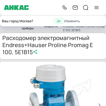
Расходомер
Контрольно-
Ваш город Москва?
Изменить
Да
Расходомеры
электромагнитный
Главная
измерительные
жидкости
Endress+Hauser Proline Promag
приборы
E 100, 5E1B15
Расходомер электромагнитный
Endress+Hauser Proline Promag E
100, 5E1B15