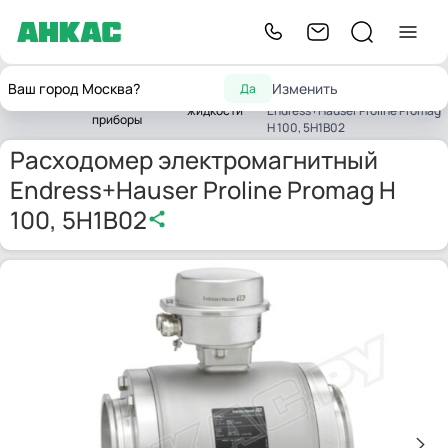
Расходомер
Контрольно-
Ваш город Москва?
Изменить
Да
Расходомеры
электромагнитный
Главная
измерительные
жидкости
Endress+Hauser Proline Promag
приборы
H 100, 5H1B02
Расходомер электромагнитный
Endress+Hauser Proline Promag H
100, 5H1B02