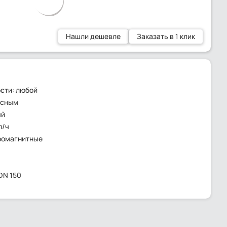
Нашли дешевле
Заказать в 1 клик
сти: любой
ьсным
ый
л/ч
ромагнитные
DN 150