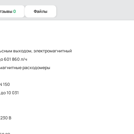
отзывы
0
Файлы
ьсным выходом, электромагнитный
до 601 860 л/ч
омагнитные расходомеры
N 150
 до 10 031
 230 В