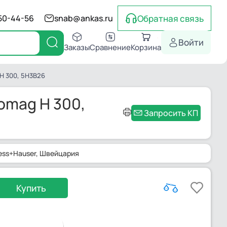
Обратная связь
550-44-56
snab@ankas.ru
Войти
Заказы
Сравнение
Корзина
H 300, 5H3B26
omag H 300,
Запросить КП
ess+Hauser
, Швейцария
Купить