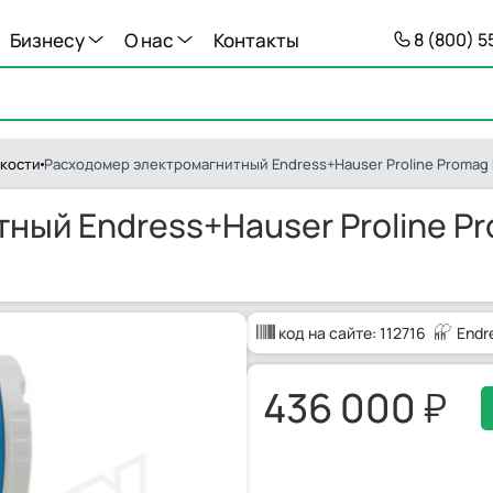
Бизнесу
О нас
Контакты
8 (800) 
кости
Расходомер электромагнитный Endress+Hauser Proline Promag 
ый Endress+Hauser Proline Pr
код на сайте:
112716
Endr
436 000