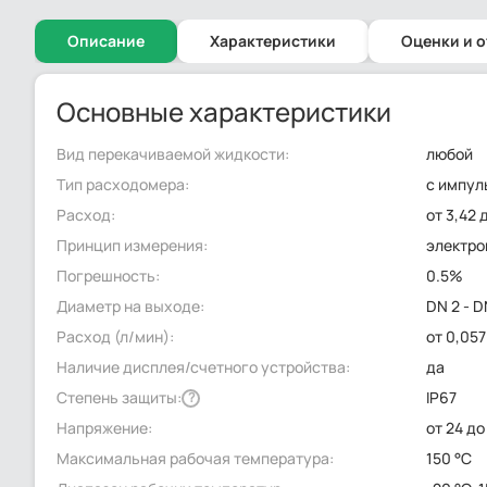
Описание
Характеристики
Оценки и 
Основные характеристики
Вид перекачиваемой жидкости:
любой
Тип расходомера:
с импул
Расход:
от 3,42 
Принцип измерения:
электр
Погрешность:
0.5%
Диаметр на выходе:
DN 2 - D
Расход (л/мин):
от 0,057
Наличие дисплея/счетного устройства:
да
Степень защиты:
IP67
?
Напряжение:
от 24 до
Максимальная рабочая температура:
150 °C