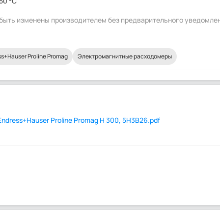
150 °C
т быть изменены производителем без предварительного уведомле
+Hauser Proline Promag
Электромагнитные расходомеры
dress+Hauser Proline Promag H 300, 5H3B26.pdf