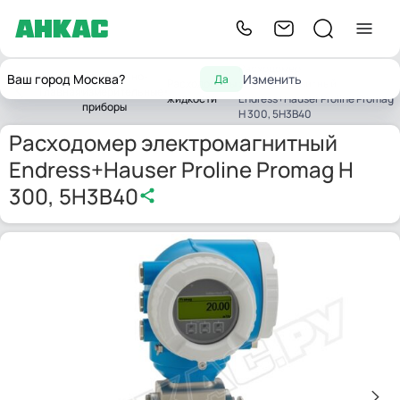
Расходомер
Контрольно-
Ваш город Москва?
Изменить
Да
Расходомеры
электромагнитный
Главная
измерительные
жидкости
Endress+Hauser Proline Promag
приборы
H 300, 5H3B40
Расходомер электромагнитный
Endress+Hauser Proline Promag H
300, 5H3B40