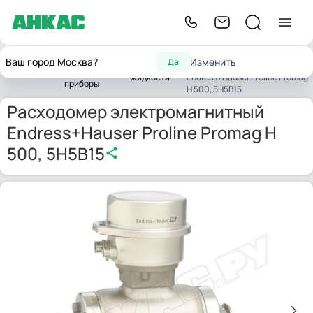
Расходомер
Контрольно-
Ваш город Москва?
Изменить
Да
Расходомеры
электромагнитный
Главная
измерительные
жидкости
Endress+Hauser Proline Promag
приборы
H 500, 5H5B15
Расходомер электромагнитный
Endress+Hauser Proline Promag H
500, 5H5B15