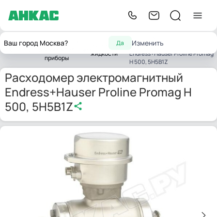
Расходомер
Контрольно-
Ваш город Москва?
Изменить
Да
Расходомеры
электромагнитный
Главная
измерительные
жидкости
Endress+Hauser Proline Promag
приборы
H 500, 5H5B1Z
Расходомер электромагнитный
Endress+Hauser Proline Promag H
500, 5H5B1Z