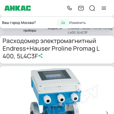
Расходомер
Контрольно-
Ваш город Москва?
Изменить
Да
Расходомеры
электромагнитный
Главная
измерительные
жидкости
Endress+Hauser Proline Promag
приборы
L 400, 5L4C3F
Расходомер электромагнитный
Endress+Hauser Proline Promag L
400, 5L4C3F