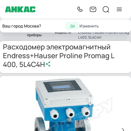
Расходомер
Контрольно-
Ваш город Москва?
Изменить
Да
Расходомеры
электромагнитный
Главная
измерительные
жидкости
Endress+Hauser Proline Promag
приборы
L 400, 5L4C4H
Расходомер электромагнитный
Endress+Hauser Proline Promag L
400, 5L4C4H