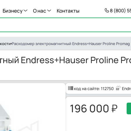
Бизнесу
О нас
Контакты
8 (800) 
кости
Расходомер электромагнитный Endress+Hauser Proline Promag 
ый Endress+Hauser Proline Pr
код на сайте:
112750
Endr
196 000