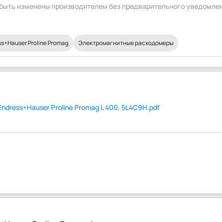
т быть изменены производителем без предварительного уведомле
+Hauser Proline Promag
Электромагнитные расходомеры
dress+Hauser Proline Promag L 400, 5L4C9H.pdf