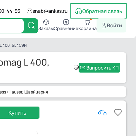
Обратная связь
550-44-56
snab@ankas.ru
Войти
Заказы
Сравнение
Корзина
L 400, 5L4C9H
omag L 400,
Запросить КП
ess+Hauser
, Швейцария
Купить