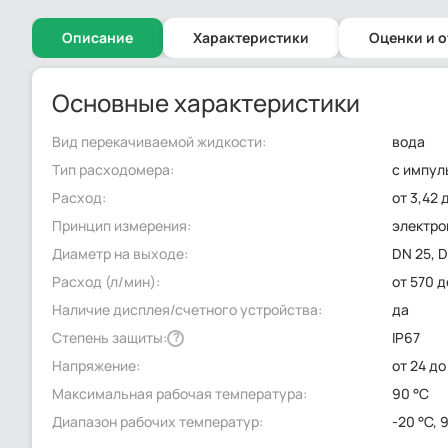
Описание
Характеристики
Оценки и 
Основные характеристики
Вид перекачиваемой жидкости:
вода
Тип расходомера:
с импул
Расход:
от 3,42 
Принцип измерения:
электр
Диаметр на выходе:
DN 25, 
Расход (л/мин):
от 570 
Наличие дисплея/счетного устройства:
да
Степень защиты:
IP67
?
Напряжение:
от 24 до
Максимальная рабочая температура:
90 °C
Диапазон рабочих температур:
-20 °C, 