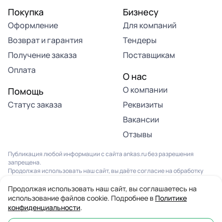
Покупка
Бизнесу
Оформление
Для компаний
Возврат и гарантия
Тендеры
Получение заказа
Поставщикам
Оплата
О нас
О компании
Помощь
Статус заказа
Реквизиты
Вакансии
Отзывы
Публикация любой информации с сайта ankas.ru без разрешения
запрещена.
Продолжая использовать наш сайт, вы даёте согласие на обработку
файлов Cookies и других данных, в соответствии с
Политикой
конфиденциальности
и
Пользовательским соглашением
.
Продолжая использовать наш сайт, вы соглашаетесь на
использование файлов cookie. Подробнее в
Политике
© 2013-2026. Все права защищены. Компания “Анкас”
конфиденциальности
.
Информация на сайте не является публичной офертой