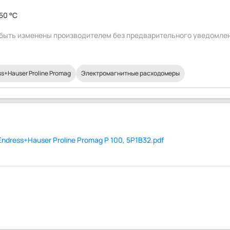
150 °C
т быть изменены производителем без предварительного уведомле
+Hauser Proline Promag
Электромагнитные расходомеры
dress+Hauser Proline Promag P 100, 5P1B32.pdf