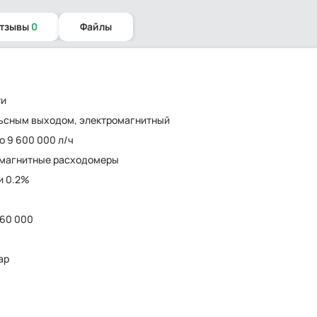
отзывы
0
Файлы
ти
ьсным выходом, электромагнитный
до 9 600 000 л/ч
омагнитные расходомеры
и 0.2%
160 000
бар