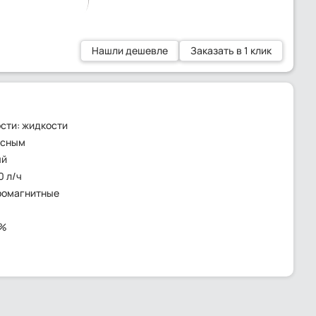
Нашли дешевле
Заказать в 1 клик
сти: жидкости
ьсным
ый
0 л/ч
ромагнитные
2%