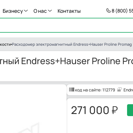
Бизнесу
О нас
Контакты
8 (800) 
кости
Расходомер электромагнитный Endress+Hauser Proline Promag P
ый Endress+Hauser Proline Pr
код на сайте:
112779
Endr
271 000