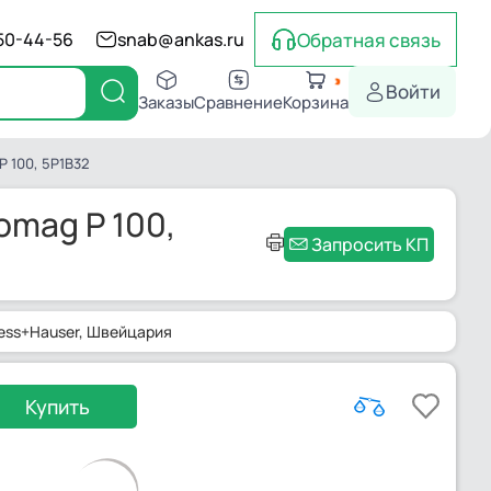
Обратная связь
550-44-56
snab@ankas.ru
Войти
Заказы
Сравнение
Корзина
 100, 5P1B32
omag P 100,
Запросить КП
ess+Hauser
, Швейцария
Купить