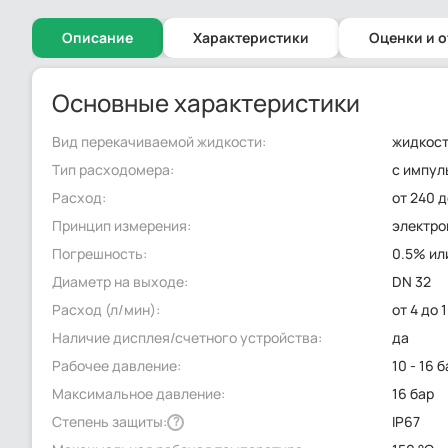
Описание
Характеристики
Оценки и 
Основные характеристики
Вид перекачиваемой жидкости:
жидкос
Тип расходомера:
с импул
Расход:
от 240 
Принцип измерения:
электр
Погрешность:
0.5% ил
Диаметр на выходе:
DN 32
Расход (л/мин):
от 4 до 
Наличие дисплея/счетного устройства:
да
Рабочее давление:
10 - 16 
Максимальное давление:
16 бар
Степень защиты:
IP67
?