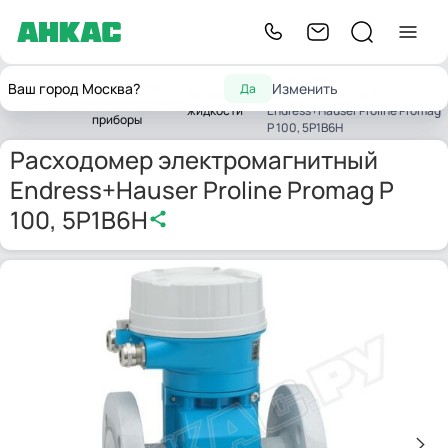
Расходомер
Контрольно-
Ваш город Москва?
Изменить
Да
Расходомеры
электромагнитный
Главная
измерительные
жидкости
Endress+Hauser Proline Promag
приборы
P 100, 5P1B6H
Расходомер электромагнитный
Endress+Hauser Proline Promag P
100, 5P1B6H