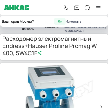
Расходомер
Контрольно-
Ваш город Москва?
Изменить
Да
Расходомеры
электромагнитный
Главная
измерительные
жидкости
Endress+Hauser Proline Promag
приборы
W 400, 5W4C1F
Расходомер электромагнитный
Endress+Hauser Proline Promag W
400, 5W4C1F