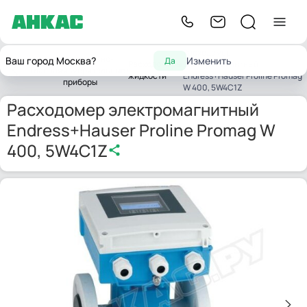
Расходомер
Контрольно-
Ваш город Москва?
Изменить
Да
Расходомеры
электромагнитный
Главная
измерительные
жидкости
Endress+Hauser Proline Promag
приборы
W 400, 5W4C1Z
Расходомер электромагнитный
Endress+Hauser Proline Promag W
400, 5W4C1Z