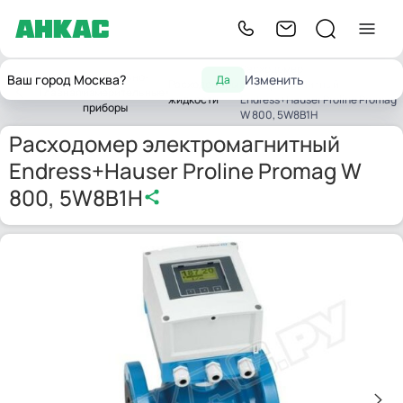
Расходомер
Контрольно-
Ваш город Москва?
Изменить
Да
Расходомеры
электромагнитный
Главная
измерительные
жидкости
Endress+Hauser Proline Promag
приборы
W 800, 5W8B1H
Расходомер электромагнитный
Endress+Hauser Proline Promag W
800, 5W8B1H