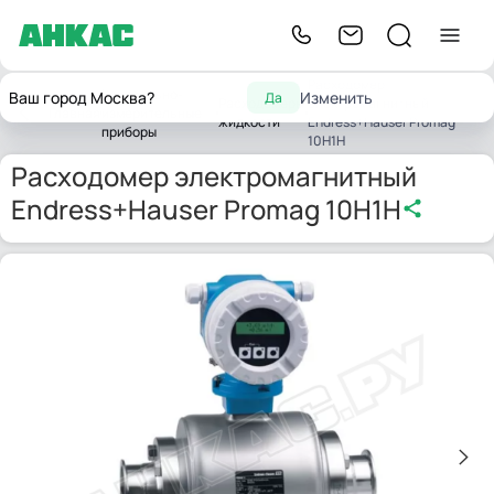
Расходомер
Контрольно-
Ваш город Москва?
Изменить
Да
Расходомеры
электромагнитный
Главная
измерительные
жидкости
Endress+Hauser Promag
приборы
10H1H
Расходомер электромагнитный
Endress+Hauser Promag 10H1H