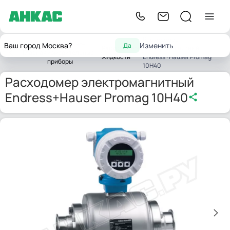
Расходомер
Контрольно-
Ваш город Москва?
Изменить
Да
Расходомеры
электромагнитный
Главная
измерительные
жидкости
Endress+Hauser Promag
приборы
10H40
Расходомер электромагнитный
Endress+Hauser Promag 10H40