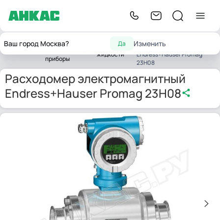
Расходомер
Контрольно-
Ваш город Москва?
Изменить
Да
Расходомеры
электромагнитный
Главная
измерительные
жидкости
Endress+Hauser Promag
приборы
23H08
Расходомер электромагнитный
Endress+Hauser Promag 23H08