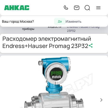
Расходомер
Контрольно-
Ваш город Москва?
Изменить
Да
Расходомеры
электромагнитный
Главная
измерительные
жидкости
Endress+Hauser Promag
приборы
23P32
Расходомер электромагнитный
Endress+Hauser Promag 23P32