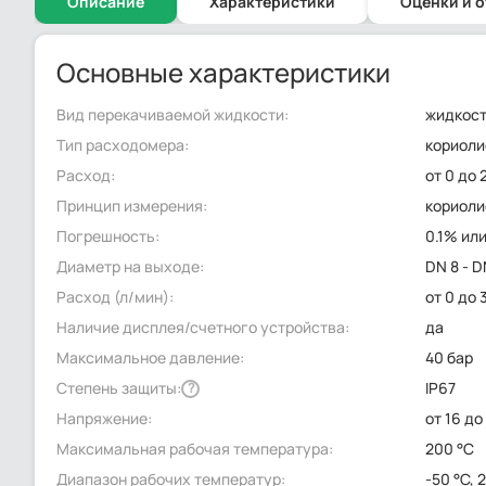
Описание
Характеристики
Оценки и 
Основные характеристики
Вид перекачиваемой жидкости:
жидкос
Тип расходомера:
кориоли
Расход:
от 0 до 
Принцип измерения:
кориол
Погрешность:
0.1% ил
Диаметр на выходе:
DN 8 - 
Расход (л/мин):
от 0 до 
Наличие дисплея/счетного устройства:
да
Максимальное давление:
40 бар
Степень защиты:
IP67
?
Напряжение:
от 16 до
Максимальная рабочая температура:
200 °C
Диапазон рабочих температур:
-50 °C, 