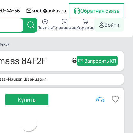
Обратная связь
550-44-56
snab@ankas.ru
Войти
Заказы
Сравнение
Корзина
84F2F
mass 84F2F
Запросить КП
ess+Hauser
, Швейцария
Купить