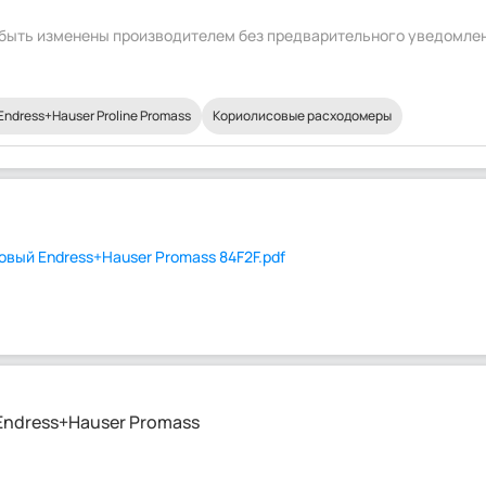
т быть изменены производителем без предварительного уведомле
dress+Hauser Proline Promass
Кориолисовые расходомеры
вый Endress+Hauser Promass 84F2F.pdf
ndress+Hauser Promass