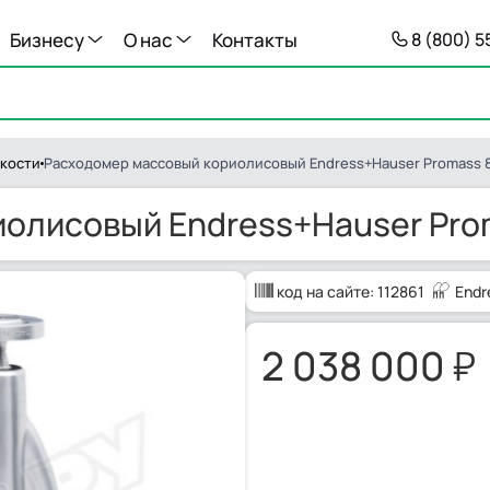
Бизнесу
О нас
Контакты
8 (800) 
кости
Расходомер массовый кориолисовый Endress+Hauser Promass 
олисовый Endress+Hauser Pro
код на сайте:
112861
Endr
2 038 000