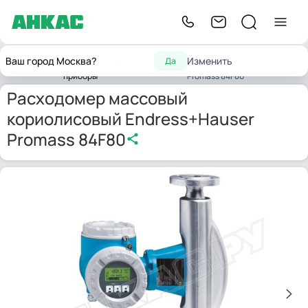
Контрольно-
Расходомер массовый
Расходомеры
Ваш город Москва?
Изменить
Да
Главная
измерительные
кориолисовый Endress+Hauser
жидкости
приборы
Promass 84F80
Расходомер массовый
кориолисовый Endress+Hauser
Promass 84F80