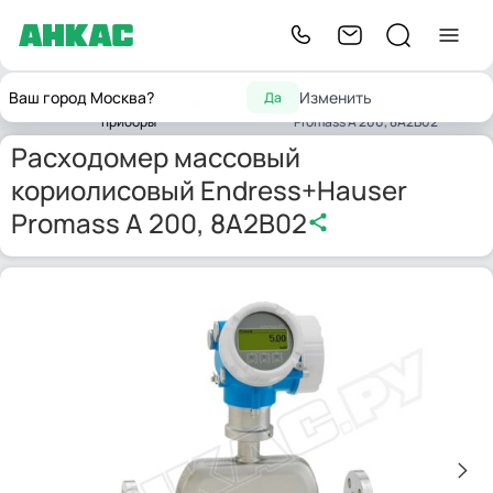
Контрольно-
Расходомер массовый
Расходомеры
Ваш город Москва?
Изменить
Да
Главная
измерительные
кориолисовый Endress+Hauser
жидкости
приборы
Promass A 200, 8A2B02
Расходомер массовый
кориолисовый Endress+Hauser
Promass A 200, 8A2B02