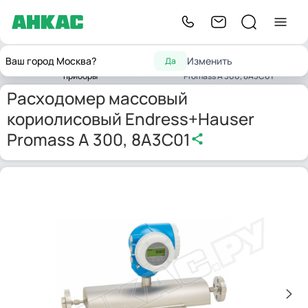
Контрольно-
Расходомер массовый
Расходомеры
Ваш город Москва?
Изменить
Да
Главная
измерительные
кориолисовый Endress+Hauser
жидкости
приборы
Promass A 300, 8A3C01
Расходомер массовый
кориолисовый Endress+Hauser
Promass A 300, 8A3C01