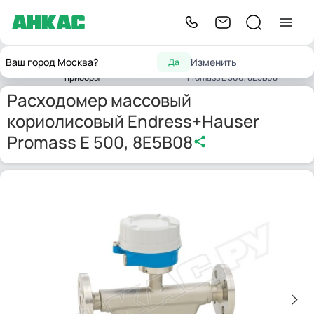
Контрольно-
Расходомер массовый
Расходомеры
Ваш город Москва?
Изменить
Да
Главная
измерительные
кориолисовый Endress+Hauser
жидкости
приборы
Promass E 500, 8E5B08
Расходомер массовый
кориолисовый Endress+Hauser
Promass E 500, 8E5B08