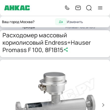
Контрольно-
Расходомер массовый
Расходомеры
Ваш город Москва?
Изменить
Да
Главная
измерительные
кориолисовый Endress+Hauser
жидкости
приборы
Promass F 100, 8F1B15
Расходомер массовый
кориолисовый Endress+Hauser
Promass F 100, 8F1B15