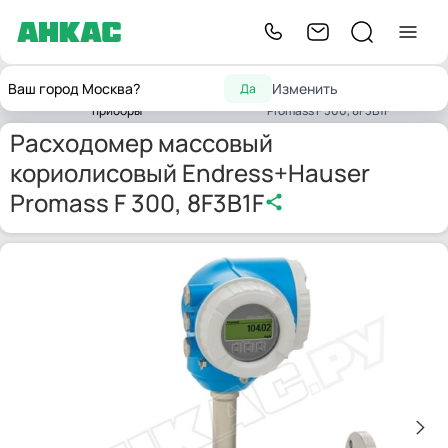
Контрольно-
Расходомер массовый
Расходомеры
Ваш город Москва?
Изменить
Да
Главная
измерительные
кориолисовый Endress+Hauser
жидкости
приборы
Promass F 300, 8F3B1F
Расходомер массовый
кориолисовый Endress+Hauser
Promass F 300, 8F3B1F