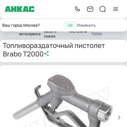
Оборудование
Оборудование
Топливораздаточный
Ваш город Москва?
Изменить
Да
для замены
Раздаточные
Главная
для
пистолет Brabo
масел и
пистолеты
автосервиса
T2000
смазок
Топливораздаточный пистолет
Brabo T2000