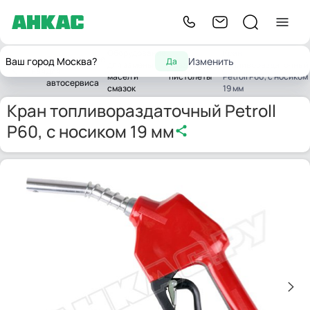
Оборудование
Кран
Оборудование
Ваш город Москва?
Изменить
Да
для замены
Раздаточные
топливораздаточный
Главная
для
масел и
пистолеты
Petroll P60, с носиком
автосервиса
смазок
19 мм
Кран топливораздаточный Petroll
P60, с носиком 19 мм