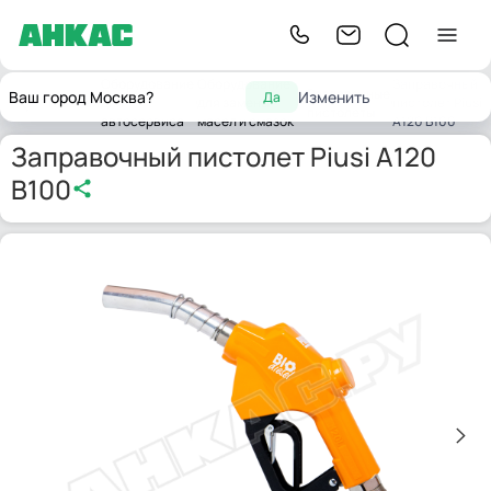
Оборудование
Оборудование
Заправочный
Раздаточные
Ваш город Москва?
Изменить
Да
Главная
для
для замены
пистолет Piusi
пистолеты
автосервиса
масел и смазок
A120 B100
Заправочный пистолет Piusi A120
B100