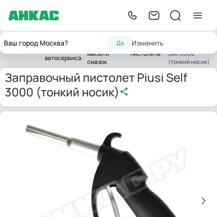
Оборудование
Заправочный
Оборудование
Ваш город Москва?
Изменить
Да
для замены
Раздаточные
пистолет Piusi
Главная
для
масел и
пистолеты
Self 3000
автосервиса
смазок
(тонкий носик)
Заправочный пистолет Piusi Self
3000 (тонкий носик)