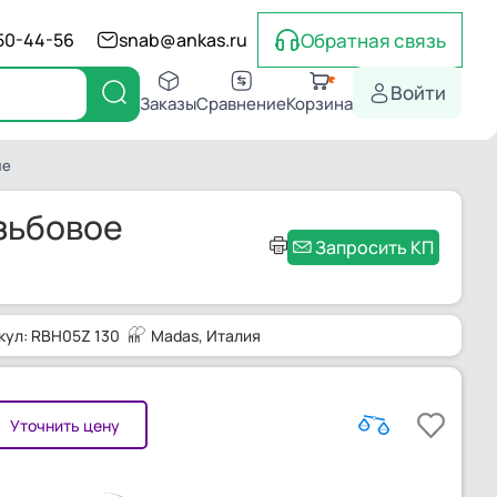
Обратная связь
550-44-56
snab@ankas.ru
Войти
Заказы
Сравнение
Корзина
ие
зьбовое
Запросить КП
кул: RBH05Z 130
Madas
, Италия
Уточнить цену