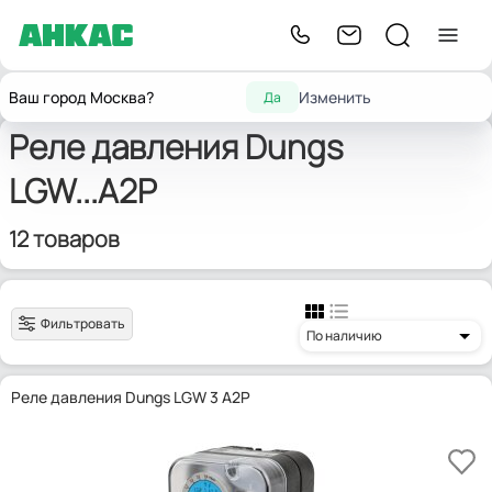
Запчасти для
Реле
Реле давления Dungs
Главная
Ваш город Москва?
Изменить
Да
горелок
давления
LGW...A2P
Реле давления Dungs
LGW...A2P
12 товаров
Фильтровать
По наличию
Реле давления Dungs LGW 3 A2P