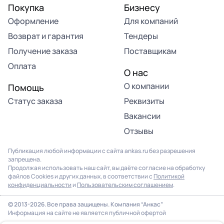
Покупка
Бизнесу
Оформление
Для компаний
Возврат и гарантия
Тендеры
Получение заказа
Поставщикам
Оплата
О нас
О компании
Помощь
Статус заказа
Реквизиты
Вакансии
Отзывы
Публикация любой информации с сайта ankas.ru без разрешения
запрещена.
Продолжая использовать наш сайт, вы даёте согласие на обработку
файлов Cookies и других данных, в соответствии с
Политикой
конфиденциальности
и
Пользовательским соглашением
.
Продолжая использовать наш сайт, вы соглашаетесь на
использование файлов cookie. Подробнее в
Политике
© 2013-2026. Все права защищены. Компания “Анкас”
конфиденциальности
.
Информация на сайте не является публичной офертой