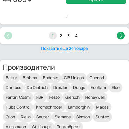
1
2
3
4
Показать еще 24 товара
Производители
Baltur
Brahma
Buderus
CIB Unigas
Cuenod
Danfoss
De Dietrich
Dreizler
Dungs
Ecoflam
Elco
Fantini Cosmi
FBR
Festo
Giersch
Honeywell
Huba Control
Kromschroder
Lamborghini
Madas
Oilon
Riello
Sauter
Siemens
Simson
Suntec
Viessmann
Weishaupt
Термобрест