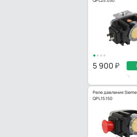
QPL25.050
5 900
Реле давления Sieme
QPL15.150