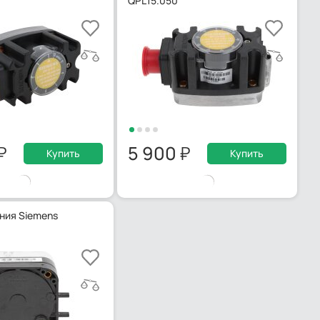
QPL15.050
5 900
Купить
Купить
ния Siemens