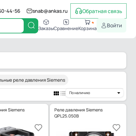
Обратная связь
550-44-56
snab@ankas.ru
Войти
Заказы
Сравнение
Корзина
ьные реле давления Siemens
По наличию
ния Siemens
Реле давления Siemens
QPL25.050B