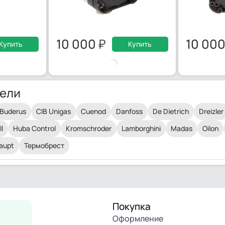
10 000
10 00
Купить
Купить
ели
Buderus
CIB Unigas
Cuenod
Danfoss
De Dietrich
Dreizler
l
Huba Control
Kromschroder
Lamborghini
Madas
Oilon
aupt
Термобрест
Покупка
Оформление