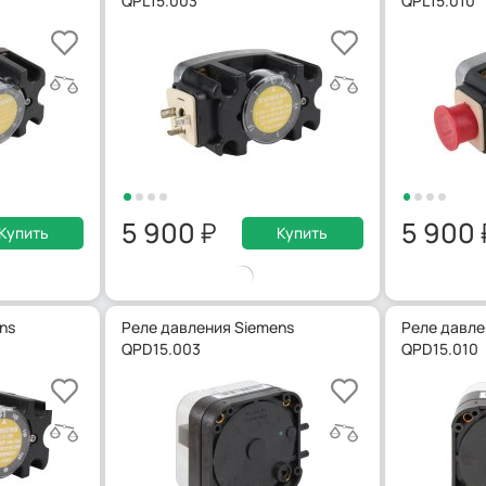
QPL15.003
QPL15.010
5 900
5 900
Купить
Купить
ns
Реле давления Siemens
Реле давле
QPD15.003
QPD15.010