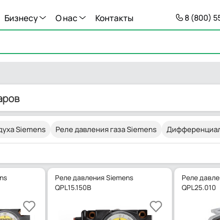
Бизнесу
О нас
Контакты
8 (800) 
аров
духа Siemens
Реле давления газа Siemens
Дифференциал
ns
Реле давления Siemens
Реле давле
QPL15.150B
QPL25.010