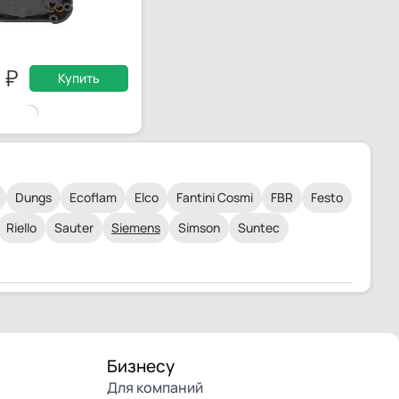
0
Купить
Dungs
Ecoflam
Elco
Fantini Cosmi
FBR
Festo
Riello
Sauter
Siemens
Simson
Suntec
Бизнесу
Для компаний