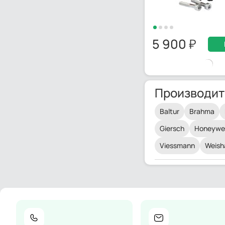
5 900
Производит
Baltur
Brahma
Giersch
Honeywel
Viessmann
Weish