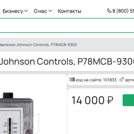
Бизнесу
О нас
Контакты
8 (800) 
авления Johnson Controls, P78MCB-9300
Johnson Controls, P78MCB-930
код на сайте:
101833
арт
14 000