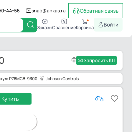
Обратная связь
550-44-56
snab@ankas.ru
Войти
Заказы
Сравнение
Корзина
0
Запросить КП
икул: P78MCB-9300
Johnson Controls
Купить